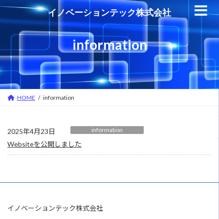
コ
ナ
イノベーションテック株式会社
ン
ビ
テ
ゲ
information
ン
ー
ツ
シ
へ
ョ
ス
ン
キ
に
HOME
information
ッ
移
プ
動
information
2025年4月23日
Websiteを公開しました
イノベーションテック株式会社